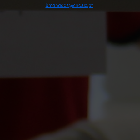
bmanadas@cnc.uc.pt