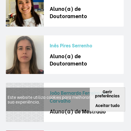
Aluno(a) de
Doutoramento
Inês Pires Serrenho
Aluno(a) de
Doutoramento
Gerir
João Bernardo Ferreira de
preferências
Este website utiliza cookies para melhorar a
Carvalho
sua experiência.
Aceitar tudo
Aluno(a) de Mestrado