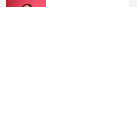
Margarida Costa
Aluno(a) de Mestrado
Maria Margarida Serra Coelho
Investigador(a)
Miguel Maria Varandas Anão
Rosado
Aluno(a) de
Doutoramento