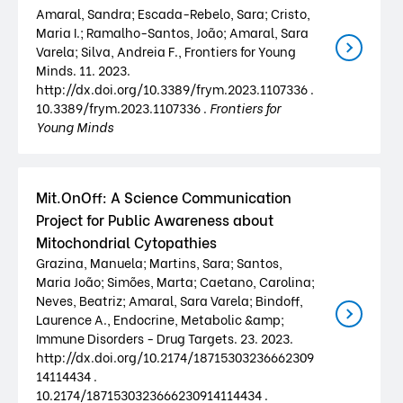
Amaral, Sandra; Escada-Rebelo, Sara; Cristo,
Maria I.; Ramalho-Santos, João; Amaral, Sara
Varela; Silva, Andreia F., Frontiers for Young
Minds. 11. 2023.
http://dx.doi.org/10.3389/frym.2023.1107336 .
10.3389/frym.2023.1107336 .
Frontiers for
Young Minds
Mit.OnOff: A Science Communication
Project for Public Awareness about
Mitochondrial Cytopathies
Grazina, Manuela; Martins, Sara; Santos,
Maria João; Simões, Marta; Caetano, Carolina;
Neves, Beatriz; Amaral, Sara Varela; Bindoff,
Laurence A., Endocrine, Metabolic &amp;
Immune Disorders - Drug Targets. 23. 2023.
http://dx.doi.org/10.2174/18715303236662309
14114434 .
10.2174/1871530323666230914114434 .