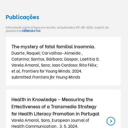
Publicações
Informação sobre artigos em revista, actualizada a 09-08-2026, a partir da
plataforma
CIÊNCIA
VITAE
.
The mystery of fatal familial insomnia.
Duarte, Raquel; Carvalhas-Almeida ,
Catarina; Santos, Bárbara; Gaspar, Laetitia S;
Varela Amaral, Sara; Joao Cardoso; Rita Félix;
et al, Frontiers for Young Minds. 2024.
submitted
Frontiers for Young Minds
Health in Knowledge - Measuring the
Effectiveness of a Transmedia Strategy
for Health Literacy Promotion in Portugal
Varela Amaral, Sara, European Journal of
Health Communication . 3. 5. 2024.