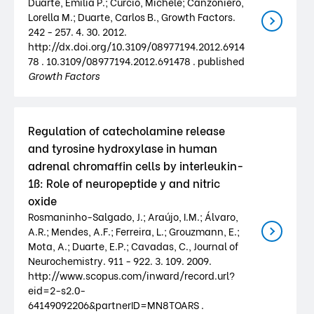
Duarte, Emília P.; Curcio, Michele; Canzoniero,
Lorella M.; Duarte, Carlos B., Growth Factors.
242 - 257. 4. 30. 2012.
http://dx.doi.org/10.3109/08977194.2012.6914
78 . 10.3109/08977194.2012.691478 . published
Growth Factors
Regulation of catecholamine release
and tyrosine hydroxylase in human
adrenal chromaffin cells by interleukin-
1ß: Role of neuropeptide y and nitric
oxide
Rosmaninho-Salgado, J.; Araújo, I.M.; Álvaro,
A.R.; Mendes, A.F.; Ferreira, L.; Grouzmann, E.;
Mota, A.; Duarte, E.P.; Cavadas, C., Journal of
Neurochemistry. 911 - 922. 3. 109. 2009.
http://www.scopus.com/inward/record.url?
eid=2-s2.0-
64149092206&partnerID=MN8TOARS .