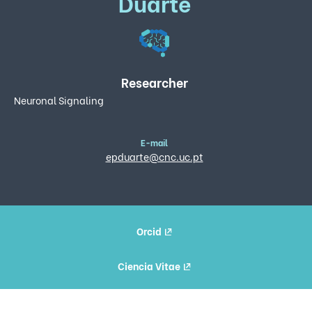
Duarte
Researcher
Neuronal Signaling
E-mail
epduarte@cnc.uc.pt
Orcid
Ciencia Vitae