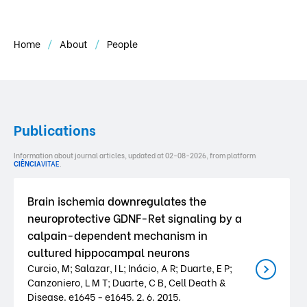
Home
About
People
Publications
Information about journal articles, updated at 02-08-2026, from platform
CIÊNCIA
VITAE
.
Brain ischemia downregulates the
neuroprotective GDNF-Ret signaling by a
calpain-dependent mechanism in
cultured hippocampal neurons
Curcio, M; Salazar, I L; Inácio, A R; Duarte, E P;
Canzoniero, L M T; Duarte, C B, Cell Death &
Disease. e1645 - e1645. 2. 6. 2015.