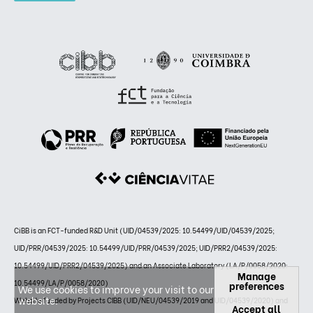
CiBB is an FCT-funded R&D Unit (UID/04539/2025: 10.54499/UID/04539/2025;
UID/PRR/04539/2025: 10.54499/UID/PRR/04539/2025; UID/PRR2/04539/2025:
10.54499/UID/PRR2/04539/2025) and an Associate Laboratory (LA/P/0058/2020:
Manage
10.54499/LA/P/0058/2020)
preferences
We use cookies to improve your visit to our
website.
Website funded by Projects CIBB (UID/NEU/04539/2019 and UID/04539/2020) and
Accept all