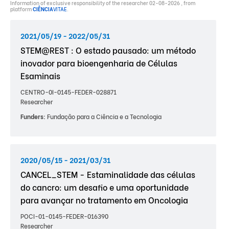
Information of exclusive responsibility of the researcher 02-08-2026 , from
platform
CIÊNCIA
VITAE
.
2021/05/19 - 2022/05/31
STEM@REST : O estado pausado: um método
inovador para bioengenharia de Células
Esaminais
CENTRO-0I-0145-FEDER-028871
Researcher
Funders:
Fundação para a Ciência e a Tecnologia
2020/05/15 - 2021/03/31
CANCEL_STEM - Estaminalidade das células
do cancro: um desafio e uma oportunidade
para avançar no tratamento em Oncologia
POCI-01-0145-FEDER-016390
Researcher