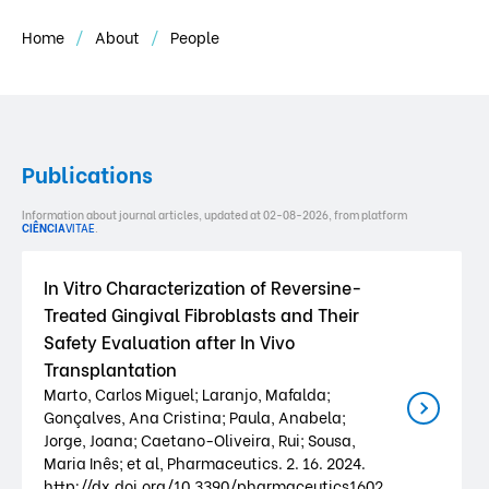
Home
About
People
Publications
Information about journal articles, updated at 02-08-2026, from platform
CIÊNCIA
VITAE
.
In Vitro Characterization of Reversine-
Treated Gingival Fibroblasts and Their
Safety Evaluation after In Vivo
Transplantation
Marto, Carlos Miguel; Laranjo, Mafalda;
Gonçalves, Ana Cristina; Paula, Anabela;
Jorge, Joana; Caetano-Oliveira, Rui; Sousa,
Maria Inês; et al, Pharmaceutics. 2. 16. 2024.
http://dx.doi.org/10.3390/pharmaceutics1602